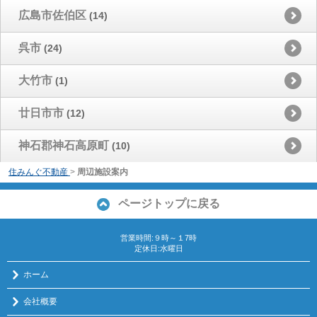
広島市佐伯区
(14)
呉市
(24)
大竹市
(1)
廿日市市
(12)
神石郡神石高原町
(10)
住みんぐ不動産
>
周辺施設案内
ページトップに戻る
営業時間:９時～１7時
定休日:水曜日
ホーム
会社概要