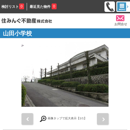
0
0
検討リスト
最近見た物件
お問合せ
山田小学校
前
次
画像タップで拡大表示【
1
/1】