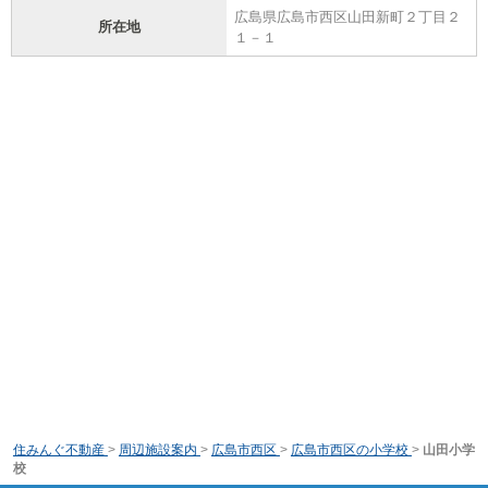
広島県広島市西区山田新町２丁目２
所在地
１－１
住みんぐ不動産
>
周辺施設案内
>
広島市西区
>
広島市西区の小学校
>
山田小学
校