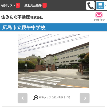
0
0
検討リスト
最近見た物件
お問合せ
広島市立庚午中学校
前
次
画像タップで拡大表示【
1
/1】