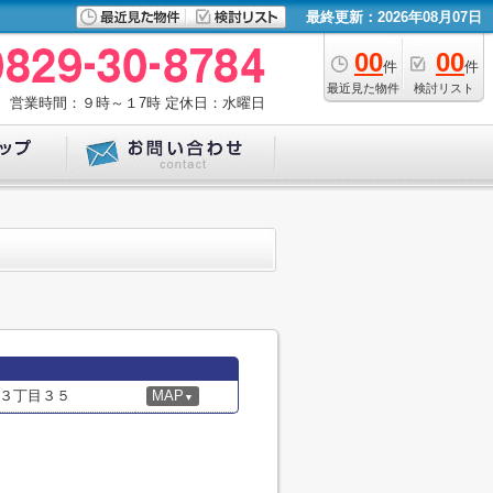
最終更新：2026年08月07日
00
00
件
件
最近見た物件
検討リスト
営業時間：９時～１7時
定休日：水曜日
３丁目３５
MAP
▼