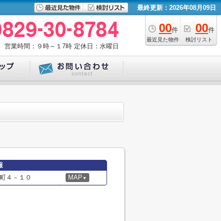
最終更新：2026年08月09日
00
00
件
件
最近見た物件
検討リスト
営業時間：９時～１7時
定休日：水曜日
報
町４－１０
MAP
▼