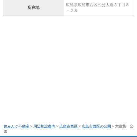
広島県広島市西区己斐大迫３丁目８
所在地
－２３
住みんぐ不動産
>
周辺施設案内
>
広島市西区
>
広島市西区の公園
>
大迫第一公
園