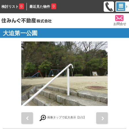
0
0
検討リスト
最近見た物件
お問合せ
大迫第一公園
前
次
画像タップで拡大表示【
1
/1】