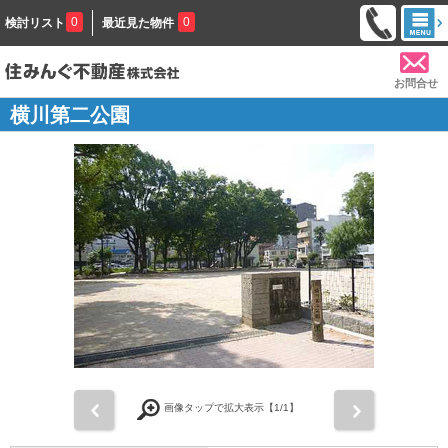
0
0
検討リスト
最近見た物件
お問合せ
横川第二公園
前
次
画像タップで拡大表示【
1
/1】