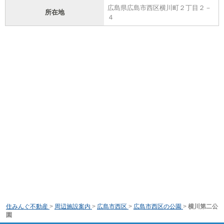
広島県広島市西区横川町２丁目２－
所在地
４
住みんぐ不動産
>
周辺施設案内
>
広島市西区
>
広島市西区の公園
>
横川第二公
園