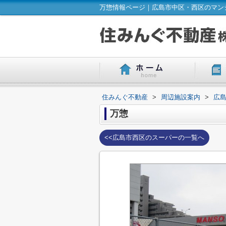
万惣情報ページ｜広島市中区・西区のマン
住みんぐ不動産
>
周辺施設案内
>
広
万惣
<<広島市西区のスーパーの一覧へ