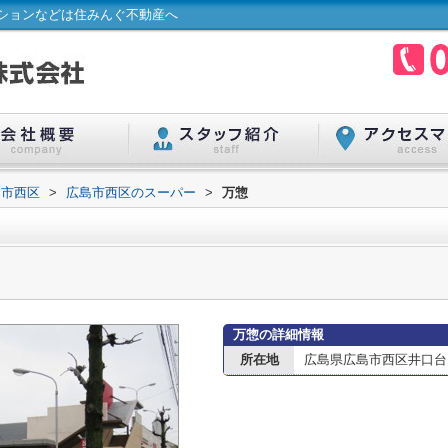
ションなどは住みんぐ不動産へ
島市西区
>
広島市西区のスーパー
>
万惣
万惣の詳細情報
所在地
広島県広島市西区井口台