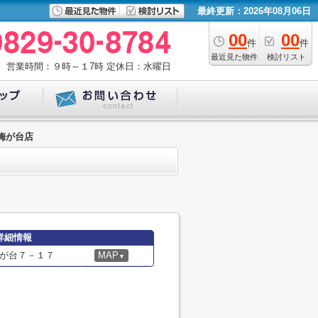
最終更新：2026年08月06日
00
00
件
件
最近見た物件
検討リスト
営業時間：９時～１7時
定休日：水曜日
梅が台店
詳細情報
が台７－１７
MAP
▼