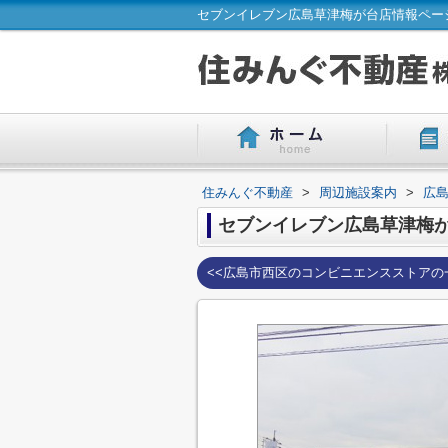
セブンイレブン広島草津梅が台店情報ペー
住みんぐ不動産
>
周辺施設案内
>
広
セブンイレブン広島草津梅
<<広島市西区のコンビニエンスストアの