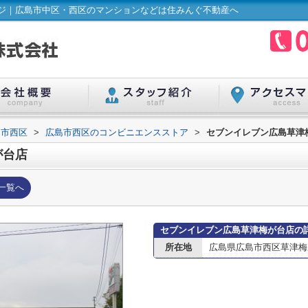
ジ｜広島市中区・西区のマンションなどは住みんぐ不動産へ
島市西区
>
広島市西区のコンビニエンスストア
>
セブンイレブン広島草津
が台店
一覧へ
セブンイレブン広島草津梅が台店の
所在地
広島県広島市西区草津梅