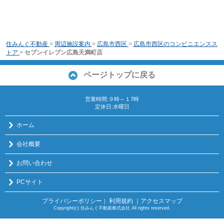
住みんぐ不動産
>
周辺施設案内
>
広島市西区
>
広島市西区のコンビニエンスス
トア
>
セブンイレブン広島天満町店
ページトップに戻る
営業時間:９時～１7時
定休日:水曜日
ホーム
会社概要
お問い合わせ
PCサイト
プライバシーポリシー
利用規約
｜アクセスマップ
｜
Copyright(c) 住みんぐ不動産株式会社 All rights reserved.