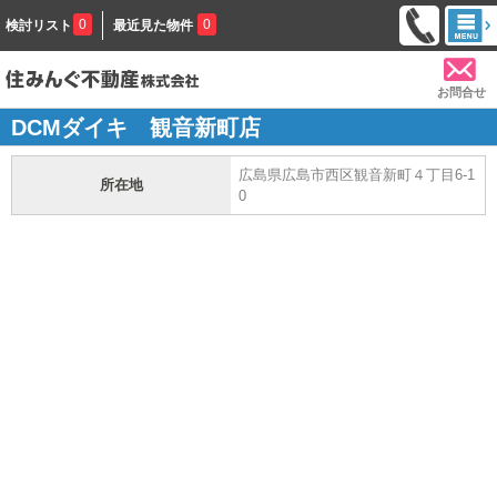
0
0
検討リスト
最近見た物件
お問合せ
DCMダイキ 観音新町店
広島県広島市西区観音新町４丁目6-1
所在地
0