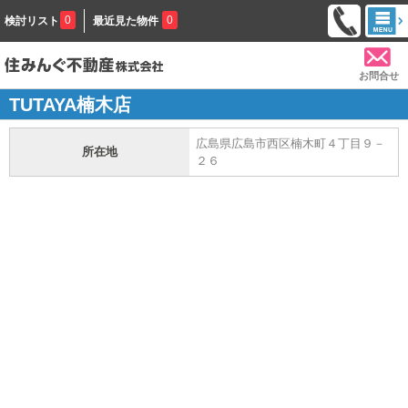
0
0
検討リスト
最近見た物件
お問合せ
TUTAYA楠木店
広島県広島市西区楠木町４丁目９－
所在地
２６