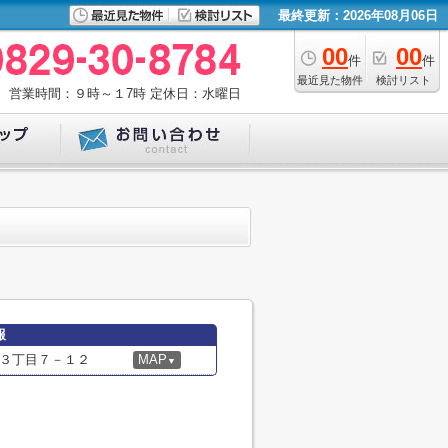
最終更新：2026年08月06日
00
00
件
件
最近見た物件
検討リスト
営業時間：９時～１7時
定休日：水曜日
報
３丁目７－１２
MAP
▼