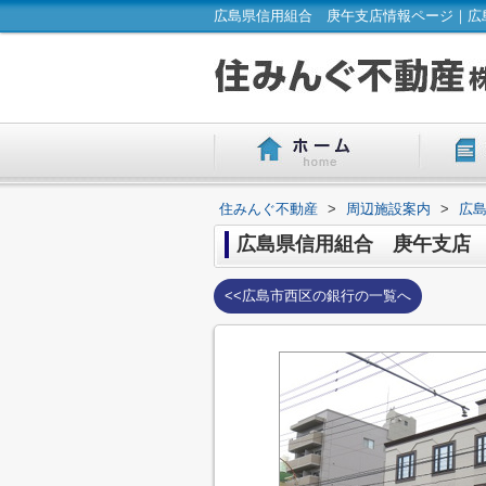
広島県信用組合 庚午支店情報ページ｜広
住みんぐ不動産
>
周辺施設案内
>
広
広島県信用組合 庚午支店
<<広島市西区の銀行の一覧へ