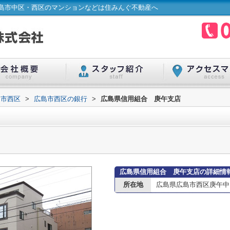
島市中区・西区のマンションなどは住みんぐ不動産へ
島市西区
>
広島市西区の銀行
>
広島県信用組合 庚午支店
広島県信用組合 庚午支店の詳細情
所在地
広島県広島市西区庚午中