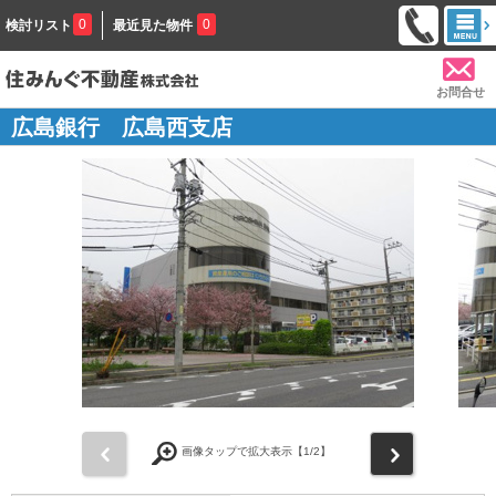
0
0
検討リスト
最近見た物件
お問合せ
広島銀行 広島西支店
前
次
画像タップで拡大表示【
1
/2】