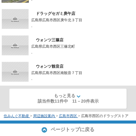
-
ドラッグセガミ庚午店
広島県広島市西区庚午北３丁目
-
ウォンツ三篠店
広島県広島市西区三篠北町
-
ウォンツ観音店
広島県広島市西区南観音７丁目
-
もっと見る
該当件数11件中
11
－
20
件表示
住みんぐ不動産
>
周辺施設案内
>
広島市西区
>
広島市西区のドラッグストア
ページトップに戻る