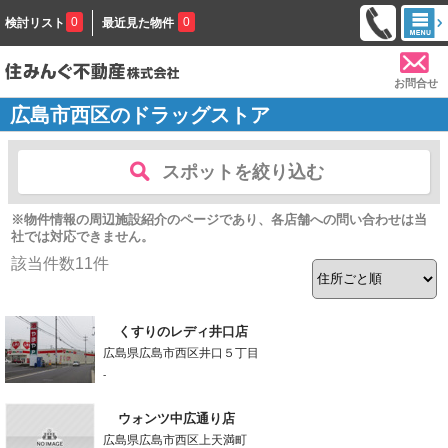
0
0
検討リスト
最近見た物件
お問合せ
広島市西区のドラッグストア
スポットを絞り込む
※物件情報の周辺施設紹介のページであり、各店舗への問い合わせは当
社では対応できません。
該当件数
11
件
くすりのレディ井口店
広島県広島市西区井口５丁目
-
ウォンツ中広通り店
広島県広島市西区上天満町